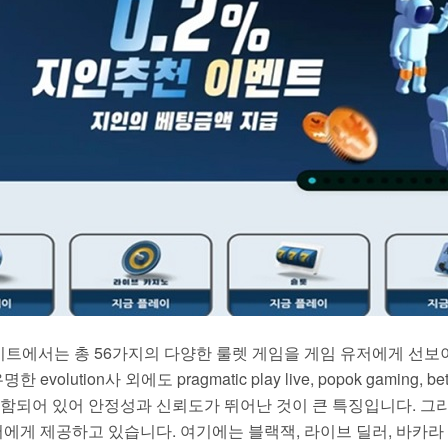
트에서는 총 56가지의 다양한 룰렛 게임을 게임 유저에게 선보이고
volution사 외에도 pragmatic play live, popok gamin
되어 있어 안정성과 신뢰도가 뛰어난 것이 큰 특징입니다. 그리고 
에게 제공하고 있습니다. 여기에는 블랙잭, 라이브 딜러, 바카라 