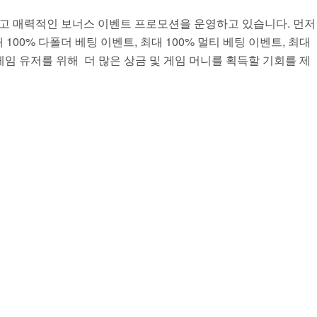
하고 매력적인 보너스 이벤트 프로모션을 운영하고 있습니다. 먼저
00% 다폴더 베팅 이벤트, 최대 100% 멀티 베팅 이벤트, 최대
 게임 유저를 위해 더 많은 상금 및 게임 머니를 획득할 기회를 제