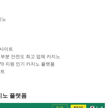
지노
렛사이트
리 부분 안전도 최고 업체 카지노
00+70 지원 인기 카지노 플랫폼
이트
카지노 플랫폼