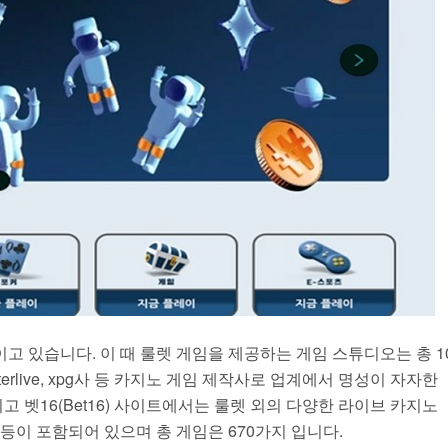
 있습니다. 이 때 룰렛 게임을 제공하는 게임 스튜디오는 총 1
g, beterlive, xpg사 등 카지노 게임 제작사로 업계에서 명성이 자자한
벳16(Bet16) 사이트에서는 룰렛 외의 다양한 라이브 카지노
등이 포함되어 있으며 총 게임은 670가지 입니다.