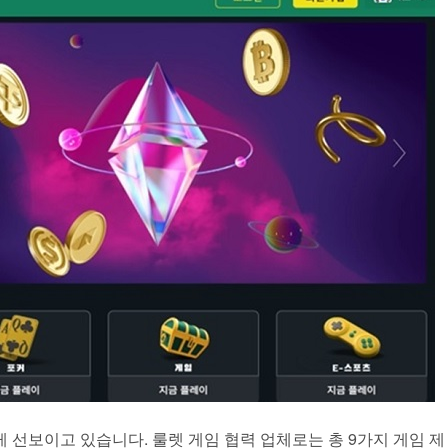
선보이고 있습니다. 룰렛 게임 협력 업체로는 총 9가지 게임 제