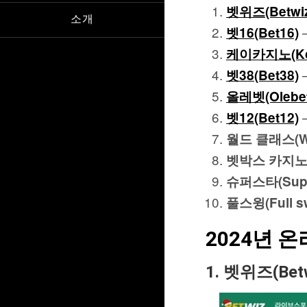
벳위즈(Betwi
소개
벳16(Bet16)
케이카지노(Kca
벳38(Bet38)
올레벳(Olebet
벳12(Bet12)
월드 클래스(Wor
벳박스 카지노(B
슈퍼스타(Supe
풀스윙(Full s
2024년 
1. 벳위즈(B