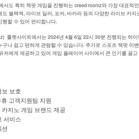
서도 특히 잭팟 게임을 진행하는 creed roomz와 가장 대표적인 
에도 블랙잭, 라이브 딜러, 포커, 바카라 등의 다양한 라이브 카
진행할 수 있어 편리합니다.
iz) 룰렛사이트에서는 2024년 4월 6일 22시 30분 진행되는 
누구나 쉽고 편하게 관람할 수 있습니다. 추가로 스포츠 잭팟 이
 유저에게 제공하고 있어 게임 플레이어 사이에서 큰 인기를 끌고
전
정보 보호
무휴 고객지원팀 지원
 카지노 게임 브랜드 제공
고 서비스
섹션